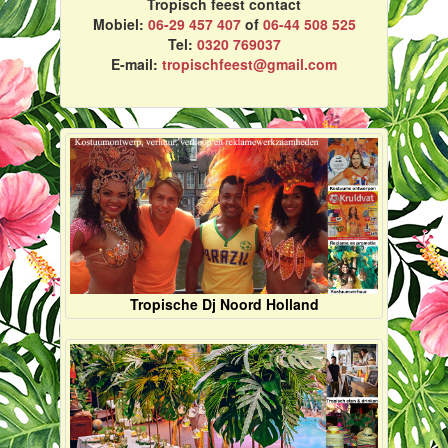
Tropisch feest contact
Mobiel:
06-29 457 407
of
06-44 508 525
Tel:
0320 769037
E-mail:
tropischfeest@gmail.com
Tropische Dj Noord Holland