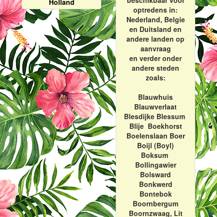
beschikbaar voor
Holland
optredens in:
Nederland, Belgie
en Duitsland en
andere landen op
aanvraag
en verder onder
andere steden
zoals:
Blauwhuis
Blauwverlaat
Blesdijke Blessum
Blije Boekhorst
Boelenslaan Boer
Boijl (Boyl)
Boksum
Bollingawier
Bolsward
Bonkwerd
Bontebok
Boornbergum
Boornzwaag, Lit