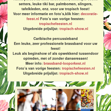
setters, leuke tiki bar, palmbomen, slingers,
tafelkleden, enz. voor uw tropisch feest!
Voor meer informatie en foto’s,klik hier:
decoratie-
feest.nl
Foto’s van vorige feesten:
tropischefeesten.nl
Uitgebreide prijslijst:
tropisch-show.nl
Caribische percussieband
Een leuke, zeer professionele brassband voor uw
feest!
Leuk als beginshow of als opwekkend tussendoor
optreden, met of zonder danseressen!
Meer info:
brassband-looporkest.nl
Foto’s van vorige feesten:
tropischefeesten.nl
Uitgebreide prijslijst:
tropisch-show.nl