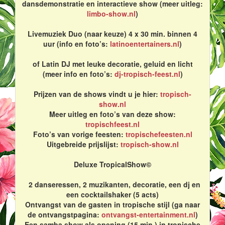
dansdemonstratie en interactieve show (meer uitleg:
limbo-show.nl
)
Livemuziek Duo (naar keuze) 4 x 30 min. binnen 4
uur (info en foto’s:
latinoentertainers.nl
)
of Latin DJ met leuke decoratie, geluid en licht
(meer info en foto’s:
dj-tropisch-feest.nl
)
Prijzen van de shows vindt u je hier:
tropisch-
show.nl
Meer uitleg en foto’s van deze show:
tropischfeest.nl
Foto’s van vorige feesten:
tropischefeesten.nl
Uitgebreide prijslijst:
tropisch-show.nl
Deluxe TropicalShow©
2 danseressen, 2 muzikanten, decoratie, een dj en
een cocktailshaker (5 acts)
Ontvangst van de gasten in tropische stijl (ga naar
de ontvangstpagina:
ontvangst-entertainment.nl
)
Een samba show als opening (15 min.) in tropische