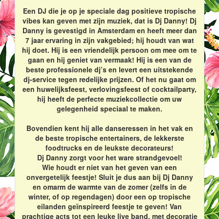
Een DJ die je op je speciale dag positieve tropische
vibes kan geven met zijn muziek, dat is Dj Danny! Dj
Danny is gevestigd in Amsterdam en heeft meer dan
7 jaar ervaring in zijn vakgebied; hij houdt van wat
hij doet. Hij is een vriendelijk persoon om mee om te
gaan en hij geniet van vermaak! Hij is een van de
beste professionele dj’s en levert een uitstekende
dj-service tegen redelijke prijzen. Of het nu gaat om
een huwelijksfeest, verlovingsfeest of cocktailparty,
hij heeft de perfecte muziekcollectie om uw
gelegenheid speciaal te maken.
Bovendien kent hij alle danseressen in het vak en
de beste tropische entertainers, de lekkerste
foodtrucks en de leukste decorateurs!
Dj Danny zorgt voor het ware strandgevoel!
Wie houdt er niet van het geven van een
onvergetelijk feestje! Sluit je dus aan bij Dj Danny
en omarm de warmte van de zomer (zelfs in de
winter, of op regendagen) door een op tropische
eilanden geïnspireerd feestje te geven! Van
prachtige acts tot een leuke live band, met decoratie