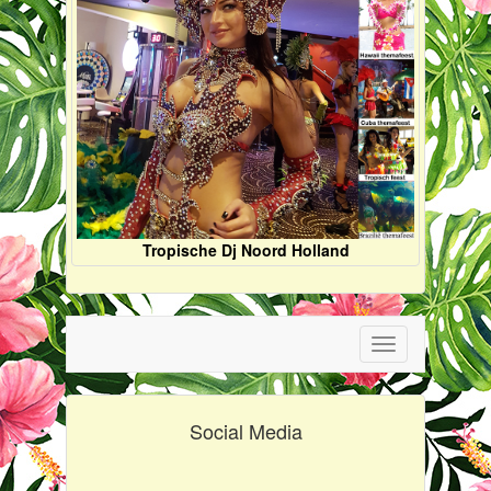
Tropische Dj Noord Holland
Toggle
navigation
Social Media