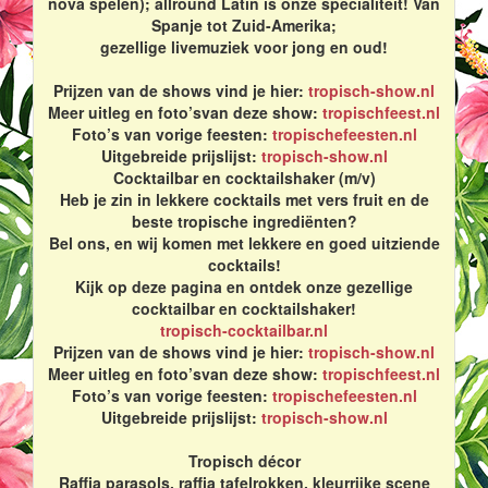
nova spelen); allround Latin is onze specialiteit! Van
Spanje tot Zuid-Amerika;
gezellige livemuziek voor jong en oud!
Prijzen van de shows vind je hier:
tropisch-show.nl
Meer uitleg en foto’svan deze show:
tropischfeest.nl
Foto’s van vorige feesten:
tropischefeesten.nl
Uitgebreide prijslijst:
tropisch-show.nl
Cocktailbar en cocktailshaker (m/v)
Heb je zin in lekkere cocktails met vers fruit en de
beste tropische ingrediënten?
Bel ons, en wij komen met lekkere en goed uitziende
cocktails!
Kijk op deze pagina en ontdek onze gezellige
cocktailbar en cocktailshaker!
tropisch-cocktailbar.nl
Prijzen van de shows vind je hier:
tropisch-show.nl
Meer uitleg en foto’svan deze show:
tropischfeest.nl
Foto’s van vorige feesten:
tropischefeesten.nl
Uitgebreide prijslijst:
tropisch-show.nl
Tropisch décor
Raffia parasols, raffia tafelrokken, kleurrijke scene