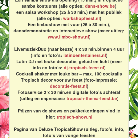
samba kostuums (alle opties:
dans-show.be
)
een salsa workshop (25 à 30 min.) met het publiek
(alle opties:
workshopfeest.nl
)
Een limboshow met vuur (25 à 30 min.),
dansdemonstratie en interactieve show (meer uitleg:
www.limbo-show.nl
)
LivemuziekDuo (naar keuze) 4 x 30 min.binnen 4 uur
(info en foto’s:
latinoentertainers.nl
)
Latin DJ met leuke decoratie, geluid en licht (meer
info en foto’s:
dj-tropisch-feest.nl
)
Cocktail shaker met leuke bar – max. 100 cocktails
Tropisch decor voor uw feest (foto-impressie:
decoratie-feest.nl
)
Fotoservice 2 x 30 min.en digitale foto’s achteraf
(uitleg en impressies:
tropisch-thema-feest.be
)
Prijzen van de shows en pakketkortingen vind je
hier:
tropisch-show.nl
Pagina van Deluxe TropicalShow (uitleg, foto’s, info,
foto’s van vorige feesten