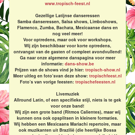
www.tropisch-feest.nl
Gezellige Latijnse danseressen
Samba danseressen, Salsa shows, Limboshows,
Flamenco, Zumba, Bachata, Mexicaanse dans en
nog veel meer!
Voor optredens, maar ook voor workshops.
Wij zijn beschikbaar voor korte optredens,
ontvangst van de gasten of compleet avondvullend!
Ga naar onze algemene danspagina voor meer
informatie:
dans-show.be
Prijzen van de shows vind je hier:
tropisch-show.nl
Meer uitleg en foto’svan deze show:
tropischfeest.nl
Foto’s van vorige feesten:
tropischefeesten.nl
Livemuziek
Allround Latin, of een specifieke stijl, niets is te gek
voor onze band!
Wij zijn een grote band (Ritmos Calientes), maar wij
kunnen ons ook opsplitsen in kleinere formaties.
Wij hebben een Mexicaans Mariachi repertoire, maar
ook muzikanten uit Brazilië (die heerlijke Bossa