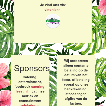
Je vind ons via:
vindhier.nl
Wij accepteren
Sponsors
alleen contante
betaling op de
datum van het
Catering,
feest, of betaling
entertainment,
vooraf op onze
foodtruck
catering-
bankrekening,
feest.nl
Latijnse
steeds tegen
muziek en
afgifte van de
entertainment
factuur.
todolatino.nl