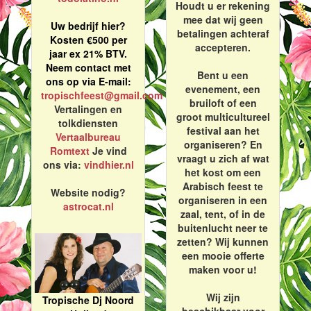
Houdt u er rekening
mee dat wij geen
Uw bedrijf hier?
betalingen achteraf
Kosten €500 per
accepteren.
jaar ex 21% BTV.
Neem contact met
Bent u een
ons op via E-mail:
evenement, een
tropischfeest@gmail.com
bruiloft of een
Vertalingen en
groot multicultureel
tolkdiensten
festival aan het
Vertaalbureau
organiseren? En
Romtext
Je vind
vraagt u zich af wat
ons via:
vindhier.nl
het kost om een
Arabisch feest te
Website nodig?
organiseren in een
astrocat.nl
zaal, tent, of in de
buitenlucht neer te
zetten? Wij kunnen
een mooie offerte
maken voor u!
Wij zijn
Tropische Dj Noord