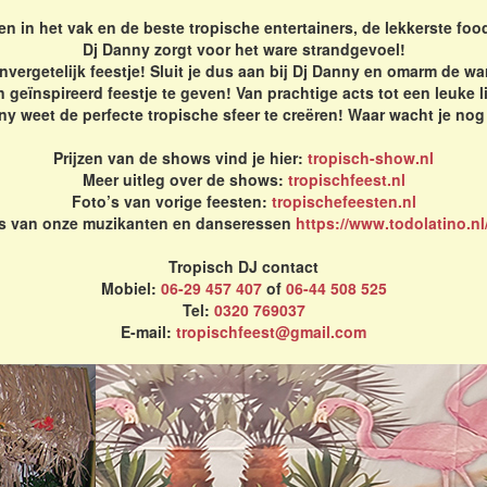
en in het vak en de beste tropische entertainers, de lekkerste foo
Dj Danny zorgt voor het ware strandgevoel!
vergetelijk feestje! Sluit je dus aan bij Dj Danny en omarm de war
geïnspireerd feestje te geven! Van prachtige acts tot een leuke l
y weet de perfecte tropische sfeer te creëren! Waar wacht je no
Prijzen van de shows vind je hier:
tropisch-show.nl
Meer uitleg over de shows:
tropischfeest.nl
Foto’s van vorige feesten:
tropischefeesten.nl
's van onze muzikanten en danseressen
https://www.todolatino.nl
Tropisch DJ contact
Mobiel:
06-29 457 407
of
06-44 508 525
Tel:
0320 769037
E-mail:
tropischfeest@gmail.com