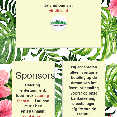
Je vind ons via:
vindhier.nl
Wij accepteren
Sponsors
alleen contante
betaling op de
datum van het
Catering,
feest, of betaling
entertainment,
vooraf op onze
foodtruck
catering-
bankrekening,
feest.nl
Latijnse
steeds tegen
muziek en
afgifte van de
entertainment
factuur.
todolatino.nl