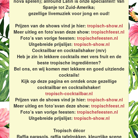
nova spelen); allround Latin is onze specialiteit! Van
Spanje tot Zuid-Amerika;
gezellige livemuziek voor jong en oud!
Prijzen van de shows vind je hier:
tropisch-show.nl
Meer uitleg en foto’svan deze show:
tropischfeest.nl
Foto’s van vorige feesten:
tropischefeesten.nl
Uitgebreide prijslijst:
tropisch-show.nl
Cocktailbar en cocktailshaker (m/v)
Heb je zin in lekkere cocktails met vers fruit en de
beste tropische ingrediënten?
Bel ons, en wij komen met lekkere en goed uitziende
cocktails!
Kijk op deze pagina en ontdek onze gezellige
cocktailbar en cocktailshaker!
tropisch-cocktailbar.nl
Prijzen van de shows vind je hier:
tropisch-show.nl
Meer uitleg en foto’svan deze show:
tropischfeest.nl
Foto’s van vorige feesten:
tropischefeesten.nl
Uitgebreide prijslijst:
tropisch-show.nl
Tropisch décor
Raffia parasols, raffia tafelrokken, kleurrijke scene