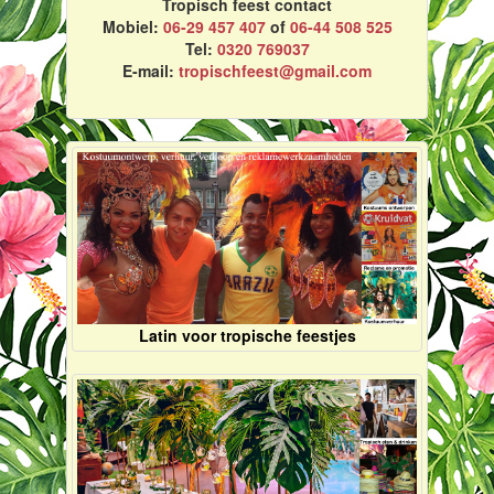
Tropisch feest contact
Mobiel:
06-29 457 407
of
06-44 508 525
Tel:
0320 769037
E-mail:
tropischfeest@gmail.com
Latin voor tropische feestjes