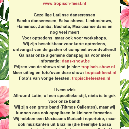
www.tropisch-feest.nl
Gezellige Latijnse danseressen
Samba danseressen, Salsa shows, Limboshows,
Flamenco, Zumba, Bachata, Mexicaanse dans en
nog veel meer!
Voor optredens, maar ook voor workshops.
Wij zijn beschikbaar voor korte optredens,
ontvangst van de gasten of compleet avondvullend!
Ga naar onze algemene danspagina voor meer
informatie:
dans-show.be
Prijzen van de shows vind je hier:
tropisch-show.nl
Meer uitleg en foto’svan deze show:
tropischfeest.nl
Foto’s van vorige feesten:
tropischefeesten.nl
Livemuziek
Allround Latin, of een specifieke stijl, niets is te gek
voor onze band!
Wij zijn een grote band (Ritmos Calientes), maar wij
kunnen ons ook opsplitsen in kleinere formaties.
Wij hebben een Mexicaans Mariachi repertoire, maar
ook muzikanten uit Brazilië (die heerlijke Bossa