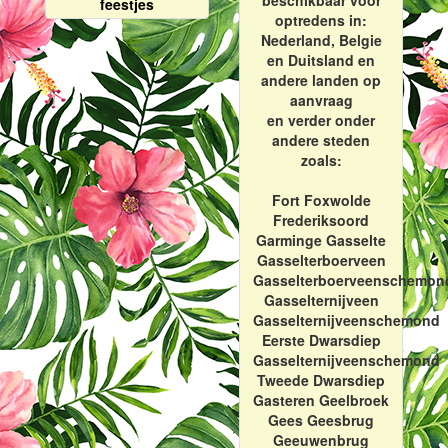
beschikbaar voor
feestjes
optredens in:
Nederland, Belgie
en Duitsland en
andere landen op
aanvraag
en verder onder
andere steden
zoals:
Fort Foxwolde
Frederiksoord
Garminge Gasselte
Gasselterboerveen
Gasselterboerveenschemon
Gasselternijveen
Gasselternijveenschemond
Eerste Dwarsdiep
Gasselternijveenschemond
Tweede Dwarsdiep
Gasteren Geelbroek
Gees Geesbrug
Geeuwenbrug