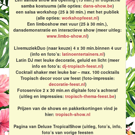
samba kostuums (alle opties:
dans-show.be
)
een salsa workshop (25 à 30 min.) met het publiek
(alle opties:
workshopfeest.nl
)
Een limboshow met vuur (25 à 30 min.),
dansdemonstratie en interactieve show (meer uitleg:
www.limbo-show.nl
)
LivemuziekDuo (naar keuze) 4 x 30 min.binnen 4 uur
(info en foto’s:
latinoentertainers.nl
)
Latin DJ met leuke decoratie, geluid en licht (meer
info en foto’s:
dj-tropisch-feest.nl
)
Cocktail shaker met leuke bar – max. 100 cocktails
Tropisch decor voor uw feest (foto-impressie:
decoratie-feest.nl
)
Fotoservice 2 x 30 min.en digitale foto’s achteraf
(uitleg en impressies:
tropisch-thema-feest.be
)
Prijzen van de shows en pakketkortingen vind je
hier:
tropisch-show.nl
Pagina van Deluxe TropicalShow (uitleg, foto’s, info,
foto’s van vorige feesten