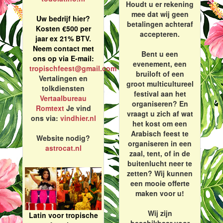
Houdt u er rekening
mee dat wij geen
Uw bedrijf hier?
betalingen achteraf
Kosten €500 per
accepteren.
jaar ex 21% BTV.
Neem contact met
Bent u een
ons op via E-mail:
evenement, een
tropischfeest@gmail.com
bruiloft of een
Vertalingen en
groot multicultureel
tolkdiensten
festival aan het
Vertaalbureau
organiseren? En
Romtext
Je vind
vraagt u zich af wat
ons via:
vindhier.nl
het kost om een
Arabisch feest te
Website nodig?
organiseren in een
astrocat.nl
zaal, tent, of in de
buitenlucht neer te
zetten? Wij kunnen
een mooie offerte
maken voor u!
Wij zijn
Latin voor tropische