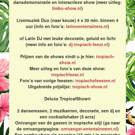
dansdemonstratie en interactieve show (meer uitleg:
limbo-show.nl
)
Livemuziek Duo (naar keuze) 4 x 30 min. binnen 4
uur (info en foto’s:
latinoentertainers.nl
)
of Latin DJ met leuke decoratie, geluid en licht
(meer info en foto’s:
dj-tropisch-feest.nl
)
Prijzen van de shows vindt u je hier:
tropisch-
show.nl
Meer uitleg en foto’s van deze show:
tropischfeest.nl
Foto’s van vorige feesten:
tropischefeesten.nl
Uitgebreide prijslijst:
tropisch-show.nl
Deluxe TropicalShow©
2 danseressen, 2 muzikanten, decoratie, een dj en
een cocktailshaker (5 acts)
Ontvangst van de gasten in tropische stijl (ga naar
de ontvangstpagina:
ontvangst-entertainment.nl
)
Een samba show als opening (15 min.) in tropische