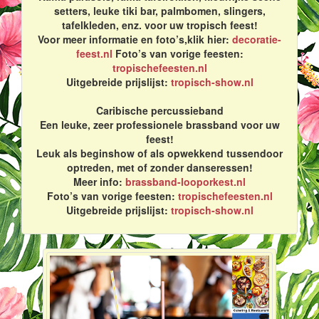
setters, leuke tiki bar, palmbomen, slingers,
tafelkleden, enz. voor uw tropisch feest!
Voor meer informatie en foto’s,klik hier:
decoratie-
feest.nl
Foto’s van vorige feesten:
tropischefeesten.nl
Uitgebreide prijslijst:
tropisch-show.nl
Caribische percussieband
Een leuke, zeer professionele brassband voor uw
feest!
Leuk als beginshow of als opwekkend tussendoor
optreden, met of zonder danseressen!
Meer info:
brassband-looporkest.nl
Foto’s van vorige feesten:
tropischefeesten.nl
Uitgebreide prijslijst:
tropisch-show.nl