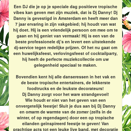
Een DJ die je op je speciale dag positieve tropische
vibes kan geven met zijn muziek, dat is Dj Danny! Dj
Danny is gevestigd in Amsterdam en heeft meer dan
7 jaar ervaring in zijn vakgebied; hij houdt van wat
hij doet. Hij is een vriendelijk persoon om mee om te
gaan en hij geniet van vermaak! Hij is een van de
beste professionele dj’s en levert een uitstekende
dj-service tegen redelijke prijzen. Of het nu gaat om
een huwelijksfeest, verlovingsfeest of cocktailparty,
hij heeft de perfecte muziekcollectie om uw
gelegenheid speciaal te maken.
Bovendien kent hij alle danseressen in het vak en
de beste tropische entertainers, de lekkerste
foodtrucks en de leukste decorateurs!
Dj Danny zorgt voor het ware strandgevoel!
Wie houdt er niet van het geven van een
onvergetelijk feestje! Sluit je dus aan bij Dj Danny
en omarm de warmte van de zomer (zelfs in de
winter, of op regendagen) door een op tropische
eilanden geïnspireerd feestje te geven! Van
prachtige acts tot een leuke live band, met decoratie